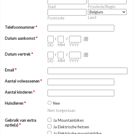
Stad
Provincie/Regio
Land
Postcode
Telefoonnummer
*
Datum aankomst
*
/
/
DD
MM
YYYY
Datum vertrek
*
/
/
DD
MM
YYYY
Email
*
Aantal volwassenen
*
Aantal kinderen
*
Huisdieren
*
Nee
Niet toegestaan
Gebruik van extra
Ja Mountainbikes
optie(s)
*
Ja Elektrische fietsen
Ja Elektrische mountainbike