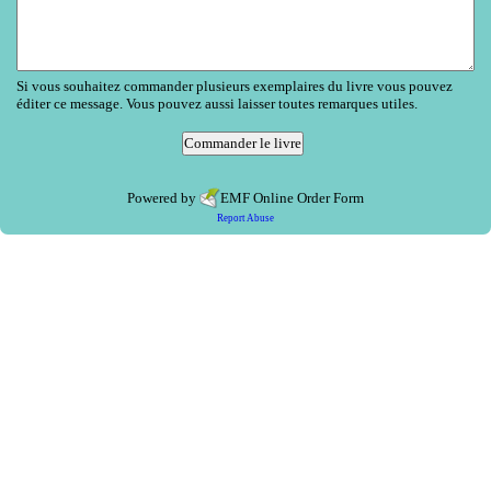
Si vous souhaitez commander plusieurs exemplaires du livre vous pouvez
éditer ce message. Vous pouvez aussi laisser toutes remarques utiles.
Powered by
EMF
Online Order Form
Report Abuse