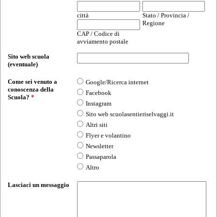
città
Stato / Provincia /
Regione
CAP / Codice di
avviamento postale
Sito web scuola
(eventuale)
Come sei venuto a
Google/Ricerca internet
conoscenza della
Facebook
Scuola?
*
Instagram
Sito web scuolasentieriselvaggi.it
Altri siti
Flyer e volantino
Newsletter
Passaparola
Altro
Lasciaci un messaggio