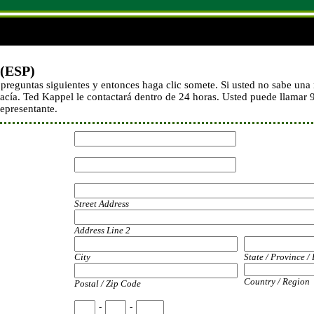
 (ESP)
preguntas siguientes y entonces haga clic somete. Si usted no sabe una
 vacía. Ted Kappel le contactará dentro de 24 horas. Usted puede llama
epresentante.
Street Address
Address Line 2
City
State / Province /
Country / Region
Postal / Zip Code
-
-