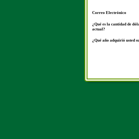
Correo Electrónico
¿Qué es la cantidad de dól
actual?
¿Qué año adquirió usted s