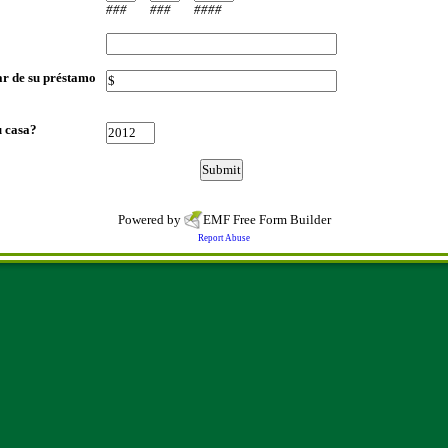
###
###
####
ar de su préstamo
u casa?
Powered by
EMF
Free Form Builder
Report Abuse