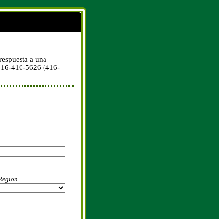
 respuesta a una
r 916-416-5626 (416-
 Region