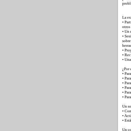
probl
La ex
• Par
otros
• Un 
• Ses
sobre
herra
• Pro
• Rec
• Una
¿Por 
• Par
• Par
• Par
• Par
• Par
• Par
Un so
• Con
• Act
• Est
Un co