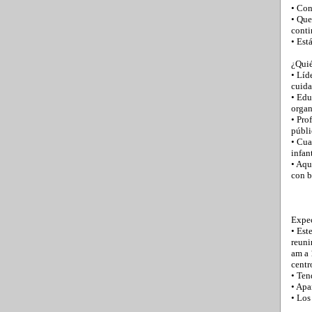
• Con
• Que
conti
• Est
¿Quié
• Líd
cuida
• Edu
organ
• Pro
públi
• Cua
infant
• Aqu
con b
Expec
• Est
reuni
am a 
centr
• Ten
• Apa
• Los