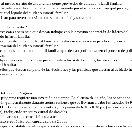
 al menos un año de experiencia como proveedor de cuidado infantil familiar
 ha sido identificado como un líder emergente por el solicitante principal para ayud
nuar el legado del cuidado infantil familiar
á listo para invertir en sí mismo, su comunidad y su carrera
n debe solicitar?
eres con experiencia que desean trabajar con la próxima generación de líderes del
do infantil familiar
cadores de cuidado infantil familiar que desean empezar o expandir su grupo u
ización del cuidado infantil familiar
fesionales del cuidado infantil familiar que desean profundizar en el proceso de polí
cas
lquier persona que se haya pronunciado a favor de los niños, las familias y el cuid
il familiar
ellos que deseen ser parte de las decisiones y las políticas que afectan al cuidado in
ase en el hogar
tativas del Programa
e programa requiere una inversión de tiempo. En el curso de un año, los becarios se
rán quincenalmente durante treinta sesiones que se llevarán a cabo los sábados de 
11:30 am (hora estándar del centro) y los jueves de 6:30 a 8:30 pm (hora estándar d
o), incluyendo un retiro virtual de dos días.
drán acceso a internet de banda ancha
rato electrónico con capacidad para Zoom
 equipos estatales tendrán que completar un proyecto comunitario y tareas en la cas