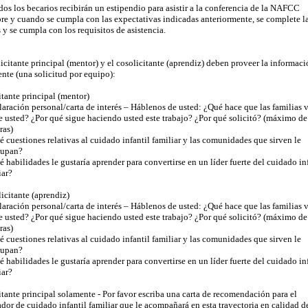
os los becarios recibirán un estipendio para asistir a la conferencia de la NAFCC
re y cuando se cumpla con las expectativas indicadas anteriormente, se complete l
s y se cumpla con los requisitos de asistencia.
licitante principal (mentor) y el cosolicitante (aprendiz) deben proveer la informac
ente (una solicitud por equipo):
itante principal (mentor)
laración personal/carta de interés – Háblenos de usted: ¿Qué hace que las familias 
 usted? ¿Por qué sigue haciendo usted este trabajo? ¿Por qué solicitó? (máximo d
ras)
é cuestiones relativas al cuidado infantil familiar y las comunidades que sirven le
cupan?
é habilidades le gustaría aprender para convertirse en un líder fuerte del cuidado in
iar?
icitante (aprendiz)
laración personal/carta de interés – Háblenos de usted: ¿Qué hace que las familias 
 usted? ¿Por qué sigue haciendo usted este trabajo? ¿Por qué solicitó? (máximo d
ras)
é cuestiones relativas al cuidado infantil familiar y las comunidades que sirven le
cupan?
é habilidades le gustaría aprender para convertirse en un líder fuerte del cuidado in
iar?
itante principal solamente - Por favor escriba una carta de recomendación para el
dor de cuidado infantil familiar que le acompañará en esta trayectoria en calidad d