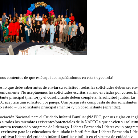
mos contentos de que esté aquí acompañándonos en esta trayectoria!
es lo que debe saber antes de enviar su solicitud: todas las solicitudes deben ser en
rónicamente. No aceptaremos las solicitudes escritas a mano enviadas por correo. El
itante principal (mentor) y el cosolicitante deben completar la solicitud juntos. La
 aceptará una solicitud por pareja. Una pareja está compuesta de dos solicitantes 
 estado – un solicitante principal (mentor) y un cosolicitante (aprendiz).
ociación Nacional para el Cuidado Infantil Familiar (NAFCC, por sus siglas en ingl
 a todos los miembros existentes/potenciales de la NAFCC a que envíen su solicit
nuestro reconocido programa de liderazgo. Líderes Formando Líderes es un progra
 exclusivo para los educadores de cuidado infantil familiar. Líderes Formando Líde
 cultivar líderes del cuidado infantil familiar e influir en el sistema de cuidado y