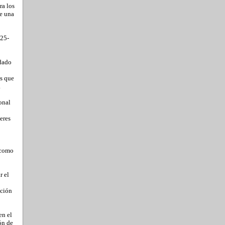
ra los
e una
025-
idado
as que
.
onal
eres
r como
r el
ación
en el
ón de