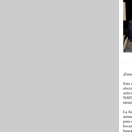
¡Esta
Esto 
elect
solic
NAFCC
mismo
La As
anima
para 
becas
busca