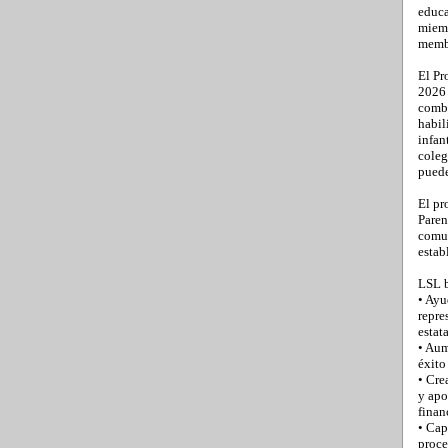
educa
miemb
membr
El Pr
2026 
combi
habil
infan
coleg
puede
El pr
Paren
comun
estab
LSL 
• Ayu
repre
estat
• Aum
éxito
• Cre
y apo
finan
• Cap
proce