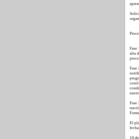
apren
Solic
organ
Proce
Fase 
alta 
proce
Fase 
notif
progr
cosol
condu
nuest
Fase 
travé
Form
El pl
fecha
10 de