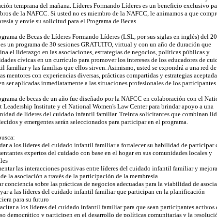
ción temprana del mañana. Líderes Formando Líderes es un beneficio exclusivo pa
ros de la NAFCC. Si usted no es miembro de la NAFCC, le animamos a que compr
esía y envíe su solicitud para el Programa de Becas.
ograma de Becas de Líderes Formando Líderes (LSL, por sus siglas en inglés) del 2
es un programa de 30 sesiones GRATUITO, virtual y con un año de duración que
na el liderazgo en las asociaciones, estrategias de negocios, políticas públicas y
idades cívicas en un currículo para promover los intereses de los educadores de cu
til familiar y las familias que ellos sirven. Asimismo, usted se expondrá a una red de
as mentores con experiencias diversas, prácticas compartidas y estrategias aceptad
n ser aplicadas inmediatamente a las situaciones profesionales de los participantes
ograma de becas de un año fue diseñado por la NAFCC en colaboración con el Nati
t Leadership Institute y el National Women's Law Center para brindar apoyo a una
idad de líderes del cuidado infantil familiar. Treinta solicitantes que combinan líd
lecidos y emergentes serán seleccionados para participar en el programa.
busca:
dar a los líderes del cuidado infantil familiar a fortalecer su habilidad de participa
sentantes expertos del cuidado con base en el hogar en sus comunidades locales y
ales
entar las interacciones positivas entre líderes del cuidado infantil familiar y mejora
 de la asociación a través de la participación de la membresía
ar conciencia sobre las prácticas de negocios adecuadas para la viabilidad de asoci
yar a las líderes del cuidado infantil familiar que participan en la planificación
ciera para su futuro
acitar a los líderes del cuidado infantil familiar para que sean participantes activos 
so democrático y participen en el desarrollo de políticas comunitarias y la resoluci