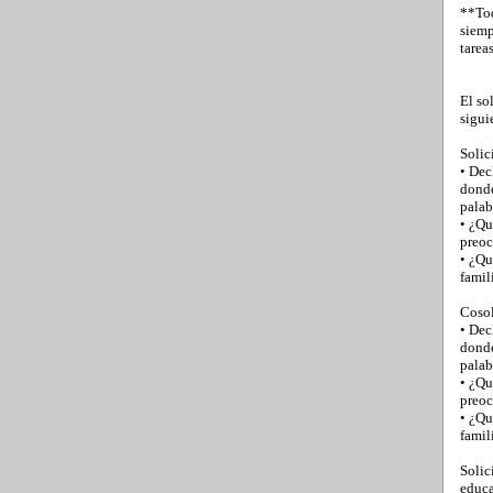
**Tod
siemp
tarea
El so
sigui
Solic
• Dec
donde
palab
• ¿Qu
preo
• ¿Qu
famil
Cosol
• Dec
donde
palab
• ¿Qu
preo
• ¿Qu
famil
Solic
educa