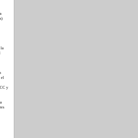
a
s)
 la
l
n
 el
FCC y
 a
res