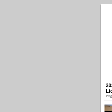
20
Lí
Prog