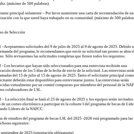
diz. (máximo de 500 palabras)
itante principal solamente – Por favor suministre una carta de recomendación de un
ización con la que usted haya trabajado en su comunidad. (máximo de 500 palabra
so de Selección
1 - Aceptaremos solicitudes del 9 de julio de 2025 al 9 de agosto de 2025. Debido a
demanda del programa, le recomendamos que envíe su solicitud tan pronto se abra e
so. Sólo revisaremos las solicitudes completas que llenen todos los requisitos.
2 - Los becarios que hayan sido seleccionados para una entrevista recibirán una
icación dentro de los 5 días de la fecha de envío de la solicitud. Las entrevistas será
amadas del 15 de julio al 15 de agosto de 2025. Tanto el solicitante principal como
icitante deberán estar disponibles para entrevistarse juntos. Las entrevistas serán
cidas virtualmente por un comité compuesto por miembros del personal de la NA
ros colaboradores de LSL.
3 – La selección final se hará el 25 de agosto de 2025 y los equipos serán invitados
s de un correo electrónico a participar en la cohorte I del programa de becas de Líde
ando Líderes de la NAFCC.
an de estudios del programa de becas LSL del 2025 -2026 está programado para las
s/horas siguientes:
 septiembre de 2025 (orientación obligatoria)