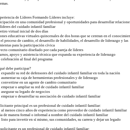
emas.
periencia de Líderes Formando Líderes incluye:
ticipación en una comunidad profesional y oportunidades para desarrollar relacione
 líderes del cuidado infantil familiar
retiro virtual inicial de dos días
iones educativas virtuales quincenales de dos horas que se centran en el conocimie
 el proceso de cambio, el desarrollo de habilidades, el desarrollo de liderazgo y las
mientas para la participación cívica
yecto comunitario diseñado por cada pareja de líderes
ursos, apoyo y asistencia técnica que expanda su experiencia de liderazgo
 celebración al final del programa
qué debe participar?
a expandir su red de defensores del cuidado infantil familiar en toda la nación
a aumentar su caja de herramientas profesionales y de liderazgo
a convertirse en un agente de cambio comunitario
a empezar o ampliar su red de cuidado infantil familiar
a asegurar su legado de negocios
a empezar o desarrollar su asociación de cuidado infantil familiar
licitante principal es un profesional de cuidado infantil familiar:
 al menos cinco años de experiencia como proveedor de cuidado infantil familiar
úa de manera formal o informal a nombre del cuidado infantil familiar
á listo para invertir en sí mismo, sus comunidades, su carrera y dejar un legado
solicitante es un profesional de cuidado infantil familiar: