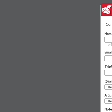
Con
Nom
pr
Emai
Tele
Quan
A qua
Note