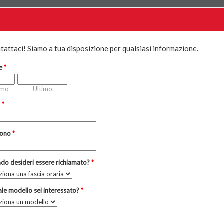
tattaci! Siamo a tua disposizione per qualsiasi informazione.
e
*
imo
Ultimo
l
*
fono
*
do desideri essere richiamato?
*
le modello sei interessato?
*